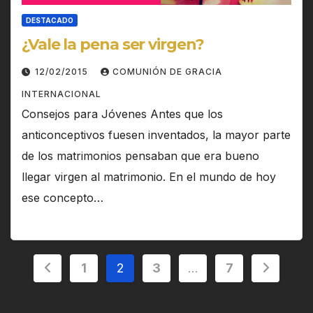
DESTACADO
¿Vale la pena ser virgen?
12/02/2015
COMUNIÓN DE GRACIA
INTERNACIONAL
Consejos para Jóvenes Antes que los
anticonceptivos fuesen inventados, la mayor parte
de los matrimonios pensaban que era bueno
llegar virgen al matrimonio. En el mundo de hoy
ese concepto…
Paginación
1
2
3
…
7
de