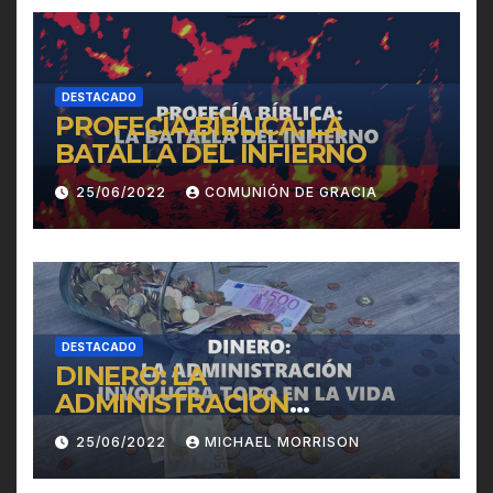
DESTACADO
PROFECÍA BÍBLICA: LA
BATALLA DEL INFIERNO
25/06/2022
COMUNIÓN DE GRACIA
DESTACADO
DINERO: LA
ADMINISTRACIÓN
INVOLUCRA TODO EN LA
25/06/2022
MICHAEL MORRISON
VIDA