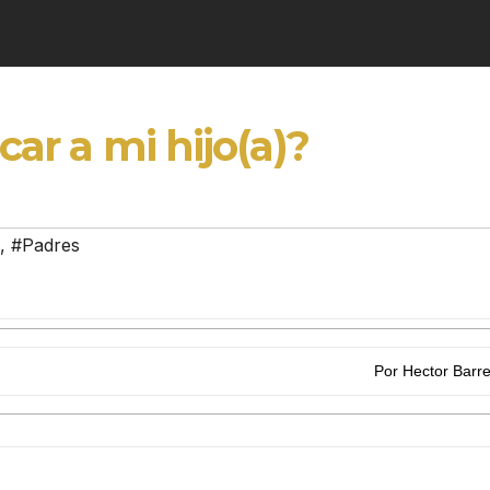
car a mi hijo(a)?
,
#Padres
Por Hector Barr