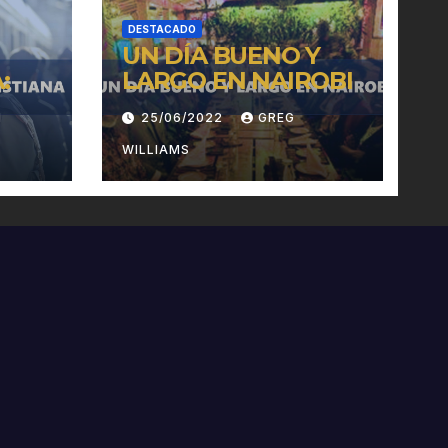
DESTACADO
UN DÍA BUENO Y
:
LARGO EN NAIROBI
H
25/06/2022
GREG
WILLIAMS