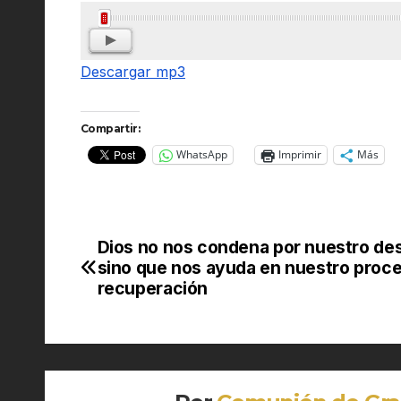
Reproductor
de
Descargar mp3
audio
Compartir:
WhatsApp
Imprimir
Más
Dios no nos condena por nuestro de
Navegación
sino que nos ayuda en nuestro proc
de
recuperación
entradas