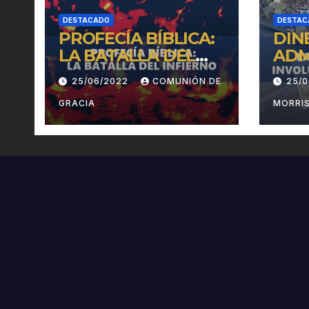
DESTACADO
DESTAC
PROFECÍA BÍBLICA:
DIN
LA BATALLA DEL
ADM
INFIERNO
INV
25/06/2022
COMUNIÓN DE
25/
EN 
GRACIA
MORRI