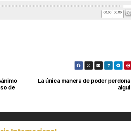
Util
las
00:00
00:00
tec
de
fle
arr
par
aum
o
dis
sánimo
La única manera de poder perdona
el
eso de
algu
vol