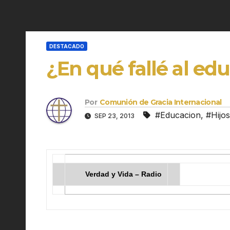
DESTACADO
¿En qué fallé al edu
Por
Comunión de Gracia Internacional
#Educacion
,
#Hijos
SEP 23, 2013
Verdad y Vida – Radio