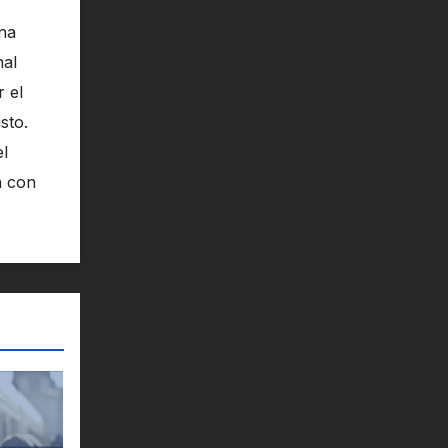
na
nal
 el
sto.
el
n con