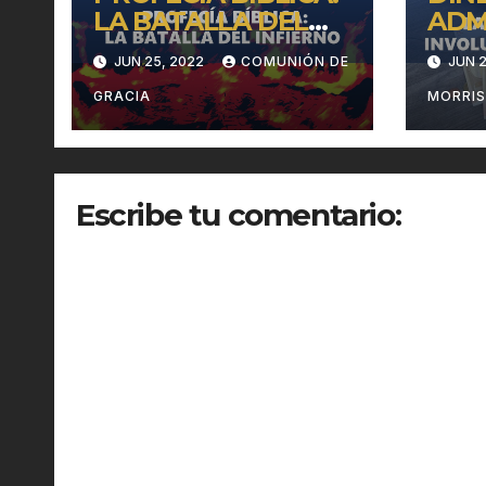
LA BATALLA DEL
ADM
INFIERNO
INV
JUN 25, 2022
COMUNIÓN DE
JUN 2
EN L
GRACIA
MORRI
Escribe tu comentario: