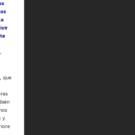
os
mos
za
ivir
te
.
a, que
ores
mbién
 nos
) y
riore