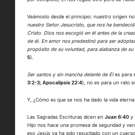
Veámoslo desde el principio: nuestro origen no e
nuestro Señor Jesucristo, que nos ha bendecido 
Cristo. Dios nos escogió en él antes de la cr
de él. En amor nos predestinó para ser adopta
propósito de su voluntad, para alabanza de su
5
).
Ser santos y sin mancha delante de Él
es para s
3:2-3; Apocalipsis 22:4
), no es para un rato s
Y, ¿Cómo es que se nos ha dado la vida eterna
Las Sagradas Escrituras dicen en
Juan 6:40
y
Hijo nos hace una promesa de seguridad y verda
eso Jesús ya ha sido resucitado con un cuerpo 