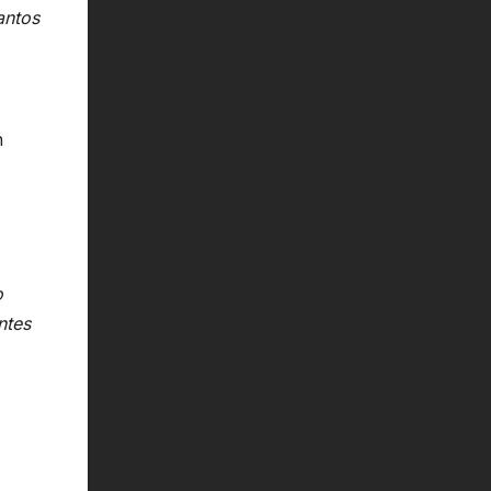
antos
n
o
ntes