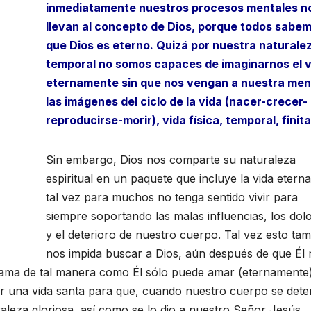
inmediatamente nuestros procesos mentales n
llevan al concepto de Dios, porque todos sabe
que Dios es eterno. Quizá por nuestra naturale
temporal no somos capaces de imaginarnos el v
eternamente sin que nos vengan a nuestra men
las imágenes del ciclo de la vida (nacer-crecer-
reproducirse-morir), vida física, temporal, finita
Sin embargo, Dios nos comparte su naturaleza
espiritual en un paquete que incluye la vida etern
tal vez para muchos no tenga sentido vivir para
siempre soportando las malas influencias, los dol
y el deterioro de nuestro cuerpo. Tal vez esto ta
nos impida buscar a Dios, aún después de que Él
s ama de tal manera como Él sólo puede amar (eternamente
vir una vida santa para que, cuando nuestro cuerpo se dete
aleza gloriosa, así como se lo dio a nuestro Señor Jesús.