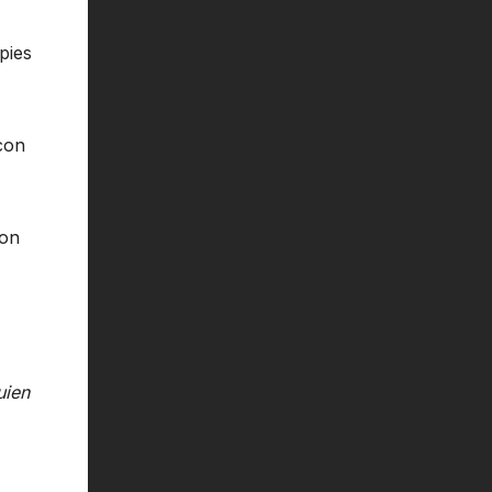
pies
con
con
uien