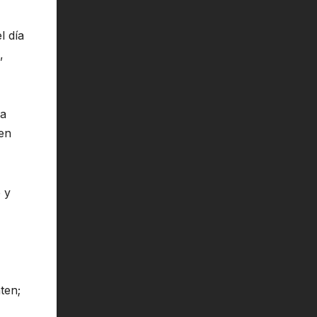
l día
,
ra
en
 y
ten;