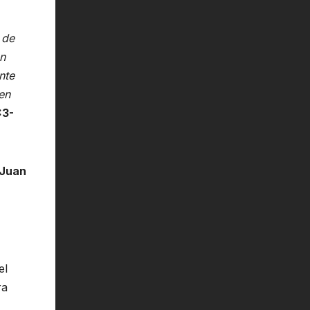
 de
en
nte
en
:3-
 Juan
el
ra