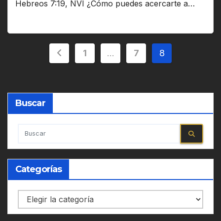
Hebreos 7:19, NVI ¿Cómo puedes acercarte a…
Paginación
1
…
7
8
de
entradas
Buscar
Categorías
Categorías