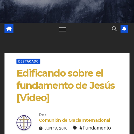
DESTACADO
Edificando sobre el
fundamento de Jesús
[Video]
Por
Comunión de Gracia Internacional
#Fundamento
JUN 18, 2016