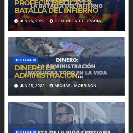
PROFECÍA BÍBLICA: LA
BATALLA DEL INFIERNO
JUN 25, 2022
COMUNIÓN DE GRACIA
DESTACADO
DINERO: LA
ADMINISTRACIÓN
INVOLUCRA TODO EN LA
JUN 25, 2022
MICHAEL MORRISON
VIDA
DESTACADO