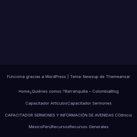
Funciona gracias a WordPress
|
Tema:
Newsup
de
Themeansar
Home
¿Quiénes somos ?
Barranquilla – Colombia
Blog
Capacitador Artículos
Capacitador Sermones
CAPACITADOR SERMONES Y INFORMACIÓN DE AVENIDAS CGI
Inicio
México
Perú
Recursos
Recursos Generales