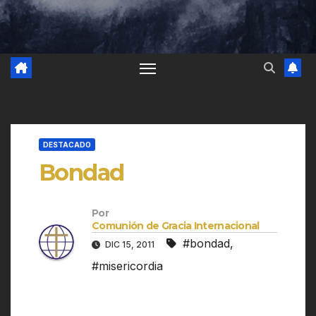
DESTACADO
Bondad
Por
Comunión de Gracia Internacional
#bondad
,
DIC 15, 2011
#misericordia