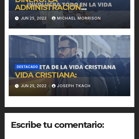
ADMINISTRACIÓN
INVOLUCRA TODO EN LA
JUN 25, 2022
MICHAEL MORRISON
VIDA
DESTACADO
VIDA CRISTIANA:
JUN 25, 2022
JOSEPH TKACH
Escribe tu comentario: