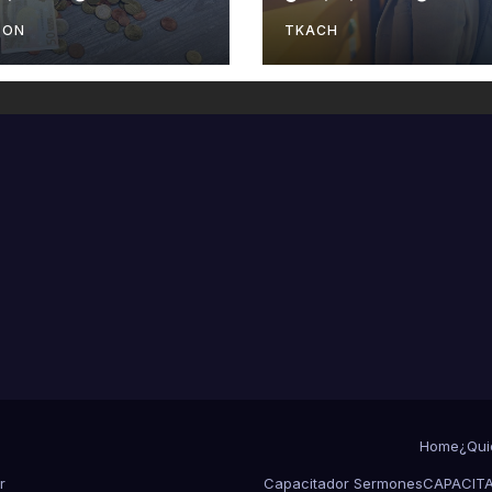
LA VIDA
SON
TKACH
Home
¿Qui
r
Capacitador Sermones
CAPACITA