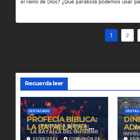
el reino de Dios? ¿Qué parábola podemos usar pa
Pagina
1
2
de
entrada
Recuerda leer
DESTACADO
DESTAC
PROFECÍA BÍBLICA:
DIN
LA BATALLA DEL
ADM
INFIERNO
INV
25/06/2022
COMUNIÓN DE
25/