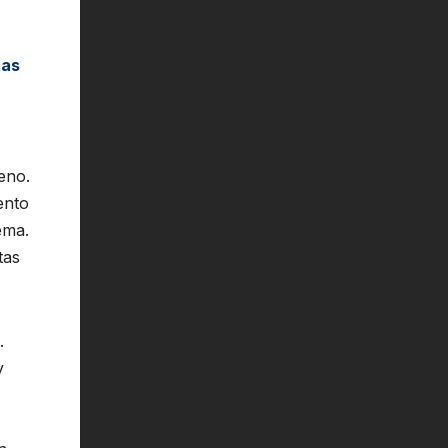
has
eno.
ento
ema.
tas
.
y