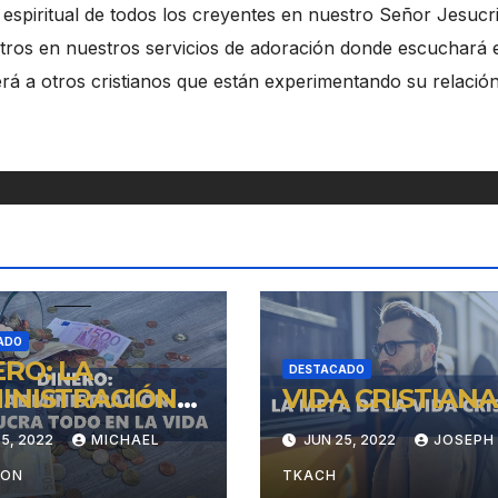
 espiritual de todos los creyentes en nuestro Señor Jesucri
tros en nuestros servicios de adoración donde escuchará 
rá a otros cristianos que están experimentando su relació
ADO
ERO: LA
DESTACADO
INISTRACIÓN
VIDA CRISTIANA
OLUCRA TODO
5, 2022
MICHAEL
JUN 25, 2022
JOSEPH
A VIDA
SON
TKACH