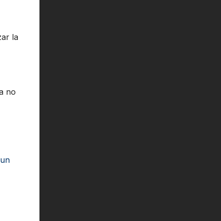
ar la
ra no
 un