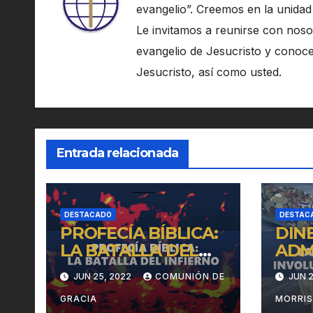
evangelio”. Creemos en la unidad
Le invitamos a reunirse con noso
evangelio de Jesucristo y conoce
Jesucristo, así como usted.
Entrada relacionada
DESTACADO
DESTAC
PROFECÍA BÍBLICA:
DIN
LA BATALLA DEL
ADM
INFIERNO
INV
JUN 25, 2022
COMUNIÓN DE
JUN 2
EN L
GRACIA
MORRI