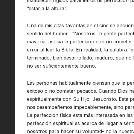
establecen rígidos parámetros de perfección p
“estar a la altura”.
Una de mis citas favoritas en el cine se encue
sentido del humor : “Nosotros, la gente perfe
mayoría, asocia la perfección con no cometer 
error al leer la Biblia. En realidad, la palabra 
terminado, bien desarrollado, maduro, que no l
no ser suficientemente bueno.
Las personas habitualmente piensan que la perf
exitoso o no cometer pecados. Cuando Dios ha
espiritualmente con Su Hijo, Jesucristo. Esta 
nos desempeñemos impecablemente, sino para de
La perfección física está más interesada en las
perfección espiritual es acerca de llegar a ser
nosotros para hacer su voluntad- no la nuestra