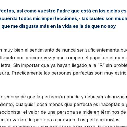
fectos, así como vuestro Padre que está en los cielos es
ecuerda todas mis imperfecciones,- las cuales son muc
que me disgusta más en la vida es la de que no soy
n muy bien el sentimiento de nunca ser suficientemente bu
lfabeto por primera vez y que rompen el papel en el mom
etra. Sin importar que ya hayan llegado a la “R” sin probl
asura. Prácticamente las personas perfectas son muy estric
a creencia de que la perfección puede y debe ser alcanzada
iento, cualquier cosa menos que perfecta es inaceptable 
eccionista, el valor de una persona se mide en términos de
ección varían de persona a persona. Los perfeccionistas