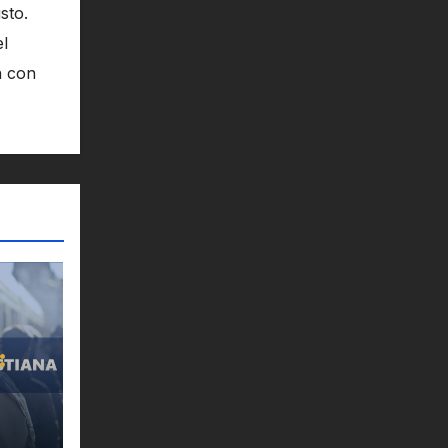
sto.
el
n con
: