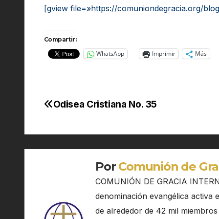
[gview file=»https://comuniondegracia.org/blo
Compartir:
WhatsApp
Imprimir
Más
Odisea Cristiana No. 35
Navegación
de
entradas
Por
Comunión de Gra
COMUNIÓN DE GRACIA INTERN
denominación evangélica activa en
de alrededor de 42 mil miembros 