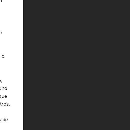
n
la
s o
o,
 uno
 que
tros.
s de