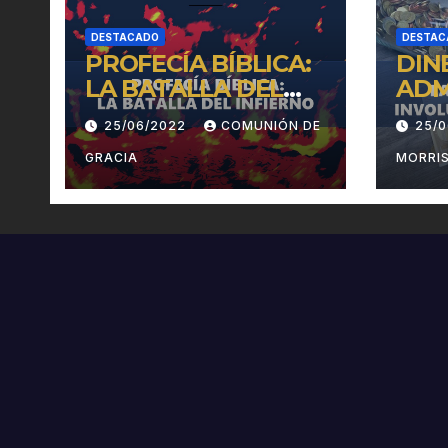
DESTACADO
DESTAC
PROFECÍA BÍBLICA:
DIN
LA BATALLA DEL
ADM
INFIERNO
INV
25/06/2022
COMUNIÓN DE
25/
EN 
GRACIA
MORRI