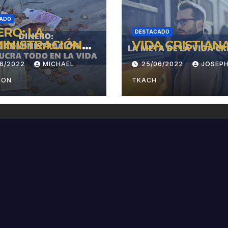
ADO
ERO: LA
DESTACADO
INISTRACIÓN
VIDA CRISTIANA
OLUCRA TODO
06/2022
MICHAEL
25/06/2022
JOSEP
LA VIDA
SON
TKACH