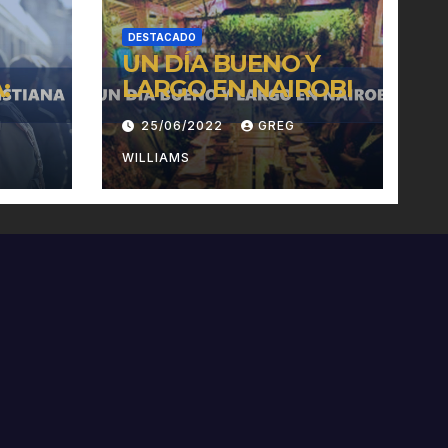
DESTACADO
UN DÍA BUENO Y
:
LARGO EN NAIROBI
H
25/06/2022
GREG
WILLIAMS